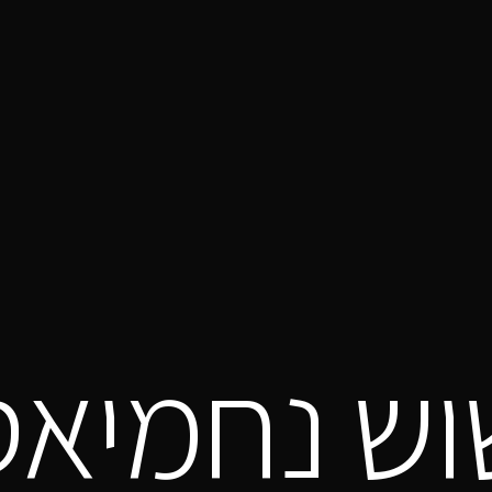
וש נחמיאס