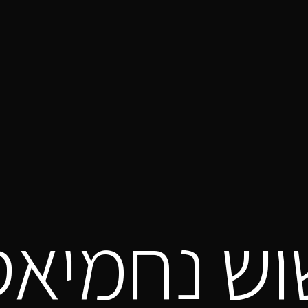
וש נחמיאס