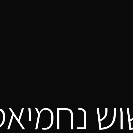
וש נחמיאס